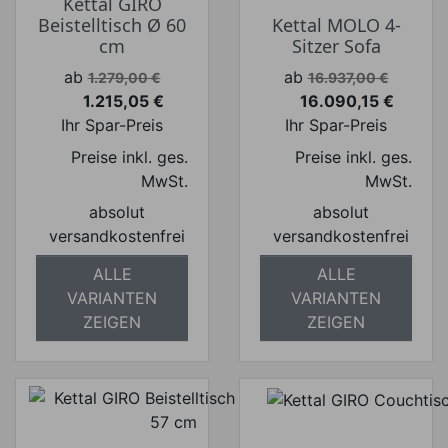
Kettal GIRO
Beistelltisch Ø 60
Kettal MOLO 4-
cm
Sitzer Sofa
Verkaufspreis
Verkaufspreis
ab
ab
1.279,00 €
16.937,00 €
1.215,05 €
16.090,15 €
Preis
Preis
Ihr Spar-Preis
Ihr Spar-Preis
Preise inkl. ges.
Preise inkl. ges.
MwSt.
MwSt.
absolut
absolut
versandkostenfrei
versandkostenfrei
ALLE
ALLE
VARIANTEN
VARIANTEN
ZEIGEN
ZEIGEN