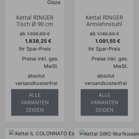
Kettal RINGER
Kettal RINGER
Tisch Ø 90 cm
Armlehnstuhl
Verkaufspreis
Verkaufspreis
ab
ab
1.935,00 €
1.149,00 €
1.838,25 €
1.091,55 €
Preis
Preis
Ihr Spar-Preis
Ihr Spar-Preis
Preise inkl. ges.
Preise inkl. ges.
MwSt.
MwSt.
absolut
absolut
versandkostenfrei
versandkostenfrei
ALLE
ALLE
VARIANTEN
VARIANTEN
ZEIGEN
ZEIGEN