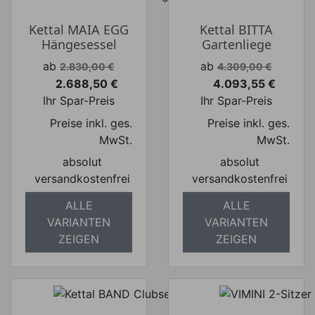
Kettal MAIA EGG
Kettal BITTA
Hängesessel
Gartenliege
Verkaufspreis
Verkaufspreis
ab
ab
2.830,00 €
4.309,00 €
2.688,50 €
4.093,55 €
Preis
Preis
Ihr Spar-Preis
Ihr Spar-Preis
Preise inkl. ges.
Preise inkl. ges.
MwSt.
MwSt.
absolut
absolut
versandkostenfrei
versandkostenfrei
ALLE
ALLE
VARIANTEN
VARIANTEN
ZEIGEN
ZEIGEN