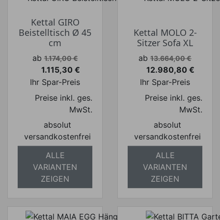
Kettal GIRO
Beistelltisch Ø 45
Kettal MOLO 2-
cm
Sitzer Sofa XL
Verkaufspreis
Verkaufspreis
ab
ab
1.174,00 €
13.664,00 €
1.115,30 €
12.980,80 €
Preis
Preis
Ihr Spar-Preis
Ihr Spar-Preis
Preise inkl. ges.
Preise inkl. ges.
MwSt.
MwSt.
absolut
absolut
versandkostenfrei
versandkostenfrei
ALLE
ALLE
VARIANTEN
VARIANTEN
ZEIGEN
ZEIGEN