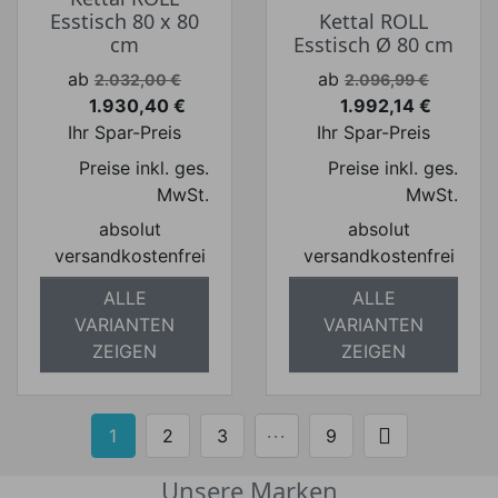
Esstisch 80 x 80
Kettal ROLL
cm
Esstisch Ø 80 cm
Verkaufspreis
Verkaufspreis
ab
ab
2.032,00 €
2.096,99 €
1.930,40 €
1.992,14 €
Preis
Preis
Ihr Spar-Preis
Ihr Spar-Preis
Preise inkl. ges.
Preise inkl. ges.
MwSt.
MwSt.
absolut
absolut
versandkostenfrei
versandkostenfrei
ALLE
ALLE
VARIANTEN
VARIANTEN
ZEIGEN
ZEIGEN

1
2
3
···
9
Weiter
Unsere Marken