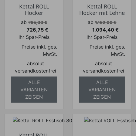
Kettal ROLL
Kettal ROLL
Hocker
Hocker mit Lehne
Verkaufspreis
Verkaufspreis
ab
ab
765,00 €
1.152,00 €
726,75 €
1.094,40 €
Preis
Preis
Ihr Spar-Preis
Ihr Spar-Preis
Preise inkl. ges.
Preise inkl. ges.
MwSt.
MwSt.
absolut
absolut
versandkostenfrei
versandkostenfrei
ALLE
ALLE
VARIANTEN
VARIANTEN
ZEIGEN
ZEIGEN
Kettal ROLL