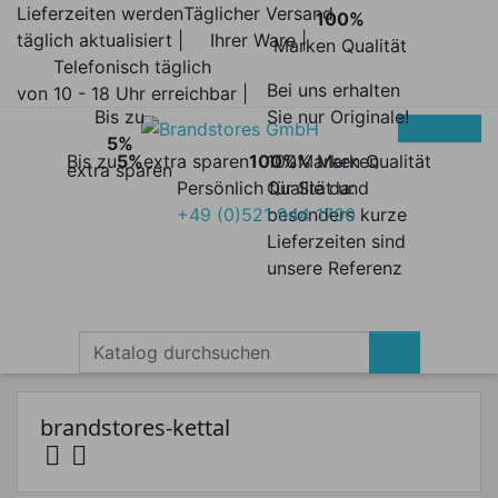
Lieferzeiten werden
Täglicher Versand
100%
täglich aktualisiert |
Ihrer Ware |
Marken Qualität
Telefonisch täglich
Bei uns erhalten
von 10 - 18 Uhr erreichbar |
Bis zu
Sie nur Originale!
5%
Bis zu
5%
extra sparen
100%
100% Marken
Marken Qualität
extra sparen
Persönlich für Sie da:
Qualität und
+49 (0)521 944 1700
besonders kurze
Lieferzeiten sind
unsere Referenz
brandstores-kettal


Kategorien