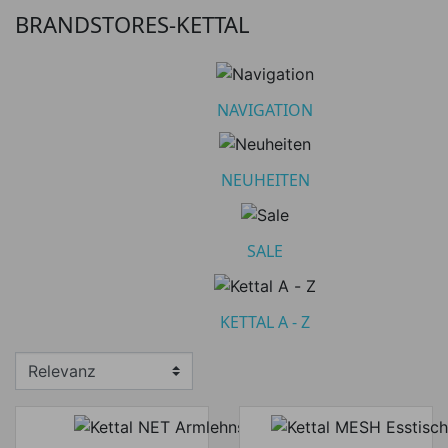
Kettal A - Z
358
BRANDSTORES-KETTAL
Untermenü umschalten
Navigation
389
Untermenü umschalten
NAVIGATION
Neuheiten
26
Sale
22
NEUHEITEN
Preis
SALE
Preis von
Preis bis
€
€
KETTAL A - Z
Hersteller