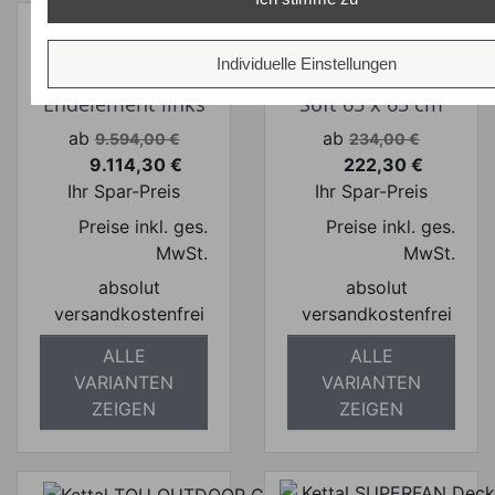
Individuelle Einstellungen
Kettal GIRO Sofa
Kettal Wurfkissen
Endelement links
Soft 65 x 65 cm
Verkaufspreis
Verkaufspreis
ab
ab
9.594,00 €
234,00 €
9.114,30 €
222,30 €
Preis
Preis
Ihr Spar-Preis
Ihr Spar-Preis
Preise inkl. ges.
Preise inkl. ges.
MwSt.
MwSt.
absolut
absolut
versandkostenfrei
versandkostenfrei
ALLE
ALLE
VARIANTEN
VARIANTEN
ZEIGEN
ZEIGEN