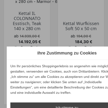
Kettal IL
COLONNATO
Esstisch, Teak
Kettal Wurfkissen
140 x 280 cm
Soft 50 x 50 cm
Verkaufspreis
Verkaufspreis
ab
ab
14.939,00 €
194,00 €
14.192,05 €
184,30 €
Preis
Preis
Ihr Spar-Preis
Ihr Spar-Preis
Ihre Zustimmung zu Cookies
Preise inkl. ges.
Preise inkl. ges.
MwSt.
MwSt.
Um Ihr persönliches Shoppingerlebnis so angenehm wie möglic
absolut
absolut
gestalten, verwenden wir Cookies, auch von Drittanbietern. Klic
versandkostenfrei
versandkostenfrei
„Ich stimme zu“ um alle Cookies zu akzeptieren und direkt zur 
weiter zu navigieren; oder klicken Sie unten auf „Individuelle
ALLE
ALLE
Einstellungen“, um eine detaillierte Beschreibung der Cookies z
VARIANTEN
VARIANTEN
und eine individuelle Auswahl zu treffen.
ZEIGEN
ZEIGEN
Ich stimme zu