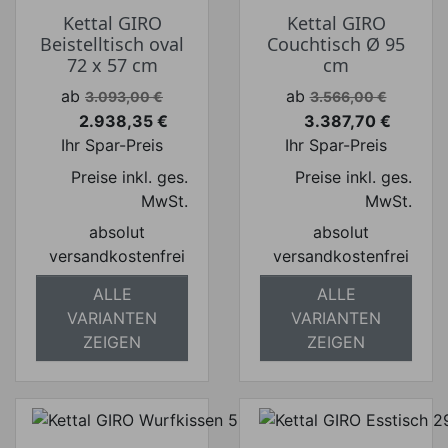
Kettal GIRO
Kettal GIRO
Beistelltisch oval
Couchtisch Ø 95
72 x 57 cm
cm
Verkaufspreis
Verkaufspreis
ab
ab
3.093,00 €
3.566,00 €
2.938,35 €
3.387,70 €
Preis
Preis
Ihr Spar-Preis
Ihr Spar-Preis
Preise inkl. ges.
Preise inkl. ges.
MwSt.
MwSt.
absolut
absolut
versandkostenfrei
versandkostenfrei
ALLE
ALLE
VARIANTEN
VARIANTEN
ZEIGEN
ZEIGEN