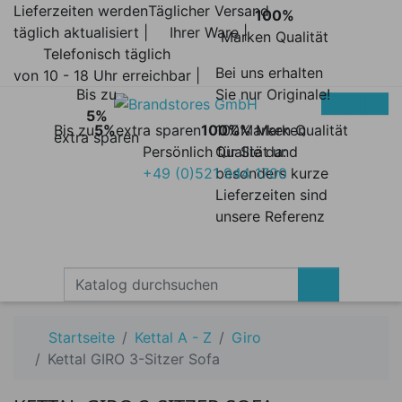
Lieferzeiten werden
Täglicher Versand
100%
täglich aktualisiert |
Ihrer Ware |
Marken Qualität
Telefonisch täglich
Bei uns erhalten
von 10 - 18 Uhr erreichbar |
Bis zu
Sie nur Originale!
5%
Bis zu
5%
extra sparen
100%
100% Marken
Marken Qualität
extra sparen
Persönlich für Sie da:
Qualität und
+49 (0)521 944 1700
besonders kurze
Lieferzeiten sind
unsere Referenz
Startseite
Kettal A - Z
Giro
Kettal GIRO 3-Sitzer Sofa