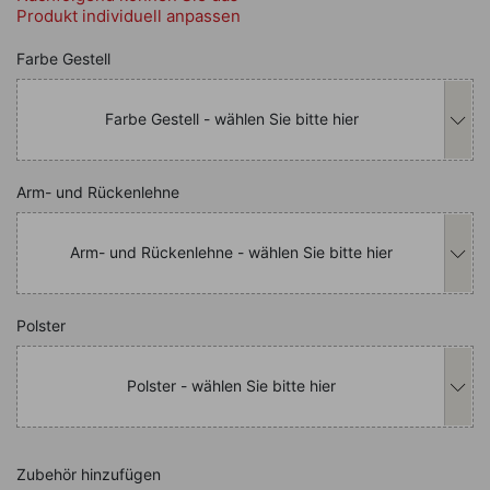
Produkt individuell anpassen
Nachfolgend können Sie das Produkt i
Farbe Gestell
Farbe Gestell - wählen Sie bitte hier
Nachfolgend können Sie das Produkt i
Arm- und Rückenlehne
Arm- und Rückenlehne - wählen Sie bitte hier
Nachfolgend können Sie das Produkt i
Polster
Polster - wählen Sie bitte hier
Zubehör hinzufügen