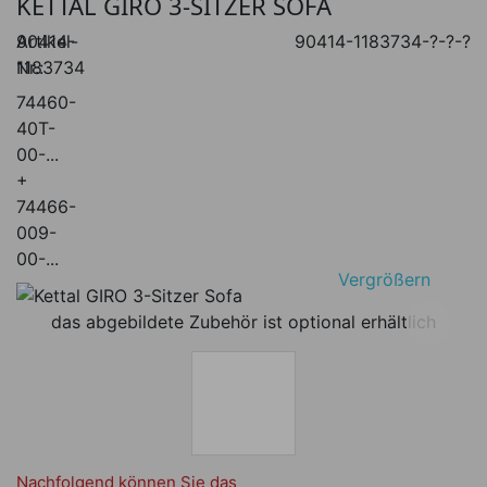
KETTAL GIRO 3-SITZER SOFA
Artikel-
90414-
90414-1183734-?-?-?
Nr.:
1183734
74460-
40T-
00-...
+
74466-
009-
00-...
Vergrößern
das abgebildete Zubehör ist optional erhältlich
Nachfolgend können Sie das