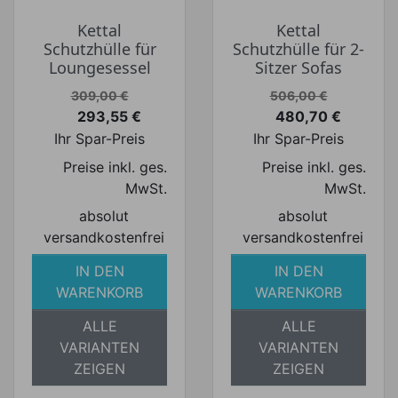
Kettal
Kettal
Schutzhülle für
Schutzhülle für 2-
Loungesessel
Sitzer Sofas
Verkaufspreis
Verkaufspreis
309,00 €
506,00 €
293,55 €
480,70 €
Preis
Preis
Ihr Spar-Preis
Ihr Spar-Preis
Preise inkl. ges.
Preise inkl. ges.
MwSt.
MwSt.
absolut
absolut
versandkostenfrei
versandkostenfrei
IN DEN
IN DEN
WARENKORB
WARENKORB
ALLE
ALLE
VARIANTEN
VARIANTEN
ZEIGEN
ZEIGEN