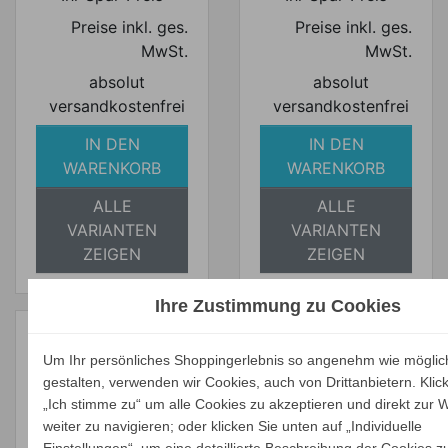
Preise inkl. ges.
Preise inkl. ges.
MwSt.
MwSt.
absolut
absolut
versandkostenfrei
versandkostenfrei
IN DEN
IN DEN
WARENKORB
WARENKORB
ALLE
ALLE
VARIANTEN
VARIANTEN
ZEIGEN
ZEIGEN
Ihre Zustimmung zu Cookies
Um Ihr persönliches Shoppingerlebnis so angenehm wie möglic
gestalten, verwenden wir Cookies, auch von Drittanbietern. Klic
Kettal
„Ich stimme zu“ um alle Cookies zu akzeptieren und direkt zur 
Schutzhülle für
Kettal
weiter zu navigieren; oder klicken Sie unten auf „Individuelle
MOLO XL 3-Sitzer
Schutzhülle für
Einstellungen“, um eine detaillierte Beschreibung der Cookies z