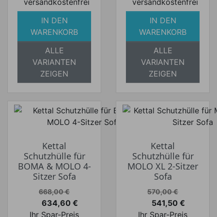
versandkostenfrei
versandkostenfrei
IN DEN
IN DEN
WARENKORB
WARENKORB
ALLE
ALLE
VARIANTEN
VARIANTEN
ZEIGEN
ZEIGEN
Kettal
Kettal
Schutzhülle für
Schutzhülle für
BOMA & MOLO 4-
MOLO XL 2-Sitzer
Sitzer Sofa
Sofa
Verkaufspreis
Verkaufspreis
668,00 €
570,00 €
634,60 €
541,50 €
Preis
Preis
Ihr Spar-Preis
Ihr Spar-Preis