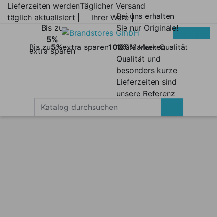
Lieferzeiten werden
Täglicher Versand
Bei uns erhalten
täglich aktualisiert |
Ihrer Ware |
Bis zu
Sie nur Originale!
5%
Bis zu
5%
extra sparen
100%
100% Marken
Marken Qualität
extra sparen
Qualität und
besonders kurze
Lieferzeiten sind
unsere Referenz