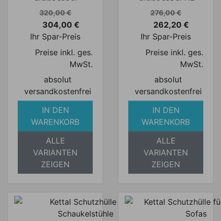
Verkaufspreis
Verkaufspreis
320,00 €
276,00 €
304,00 €
262,20 €
Preis
Preis
Ihr Spar-Preis
Ihr Spar-Preis
Preise inkl. ges.
Preise inkl. ges.
MwSt.
MwSt.
absolut
absolut
versandkostenfrei
versandkostenfrei
IN DEN
IN DEN
WARENKORB
WARENKORB
ALLE
ALLE
VARIANTEN
VARIANTEN
ZEIGEN
ZEIGEN