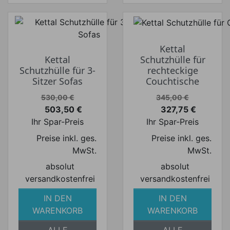
Kettal
Kettal
Schutzhülle für
Schutzhülle für 3-
rechteckige
Sitzer Sofas
Couchtische
Verkaufspreis
Verkaufspreis
530,00 €
345,00 €
503,50 €
327,75 €
Preis
Preis
Ihr Spar-Preis
Ihr Spar-Preis
Preise inkl. ges.
Preise inkl. ges.
MwSt.
MwSt.
absolut
absolut
versandkostenfrei
versandkostenfrei
IN DEN
IN DEN
WARENKORB
WARENKORB