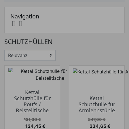
Navigation


Preis
SCHUTZHÜLLEN
Preis von
Preis bis
€
€
Hersteller
Kettal
Schutzhülle für
Kettal
Poufs /
Schutzhülle für
Beistelltische
Armlehnstühle
Verkaufspreis
Verkaufspreis
131,00 €
247,00 €
124,45 €
234,65 €