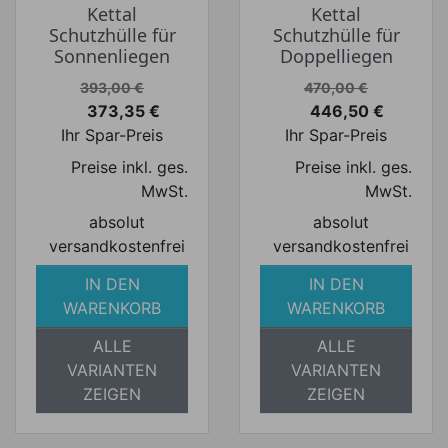
Kettal
Kettal
Schutzhülle für
Schutzhülle für
Sonnenliegen
Doppelliegen
Verkaufspreis
Verkaufspreis
393,00 €
470,00 €
373,35 €
446,50 €
Preis
Preis
Ihr Spar-Preis
Ihr Spar-Preis
Preise inkl. ges.
Preise inkl. ges.
MwSt.
MwSt.
absolut
absolut
versandkostenfrei
versandkostenfrei
IN DEN
IN DEN
WARENKORB
WARENKORB
ALLE
ALLE
VARIANTEN
VARIANTEN
ZEIGEN
ZEIGEN