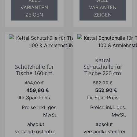
ALLE
ALLE
VARIANTEN
VARIANTEN
ZEIGEN
ZEIGEN
Kettal
Schutzhülle für
Schutzhülle für
Tische 160 cm
Tische 220 cm
Verkaufspreis
Verkaufspreis
484,00 €
582,00 €
459,80 €
552,90 €
Preis
Preis
Ihr Spar-Preis
Ihr Spar-Preis
Preise inkl. ges.
Preise inkl. ges.
MwSt.
MwSt.
absolut
absolut
versandkostenfrei
versandkostenfrei