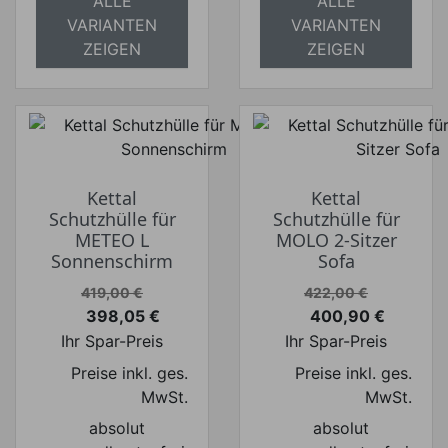
ALLE
ALLE
VARIANTEN
VARIANTEN
ZEIGEN
ZEIGEN
Kettal
Kettal
Schutzhülle für
Schutzhülle für
METEO L
MOLO 2-Sitzer
Sonnenschirm
Sofa
Verkaufspreis
Verkaufspreis
419,00 €
422,00 €
398,05 €
400,90 €
Preis
Preis
Ihr Spar-Preis
Ihr Spar-Preis
Preise inkl. ges.
Preise inkl. ges.
MwSt.
MwSt.
absolut
absolut