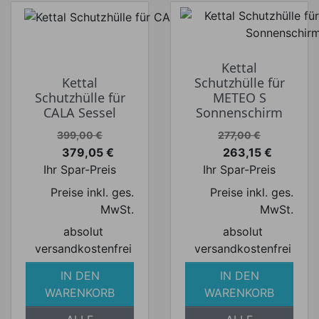
Kettal
Kettal
Schutzhülle für
Schutzhülle für
METEO S
CALA Sessel
Sonnenschirm
Verkaufspreis
Verkaufspreis
399,00 €
277,00 €
379,05 €
263,15 €
Preis
Preis
Ihr Spar-Preis
Ihr Spar-Preis
Preise inkl. ges.
Preise inkl. ges.
MwSt.
MwSt.
absolut
absolut
versandkostenfrei
versandkostenfrei
IN DEN
IN DEN
WARENKORB
WARENKORB