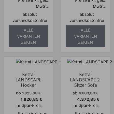
Preise inkl. ges.
Preise inkl. ges.
MwSt.
MwSt.
absolut
absolut
versandkostenfrei
versandkostenfrei
ALLE
ALLE
VARIANTEN
VARIANTEN
ZEIGEN
ZEIGEN
Kettal
Kettal
LANDSCAPE
LANDSCAPE 2-
Hocker
Sitzer Sofa
Verkaufspreis
Verkaufspreis
ab
ab
1.923,00 €
4.603,00 €
1.826,85 €
4.372,85 €
Preis
Preis
Ihr Spar-Preis
Ihr Spar-Preis
Preise inkl. ges.
Preise inkl. ges.