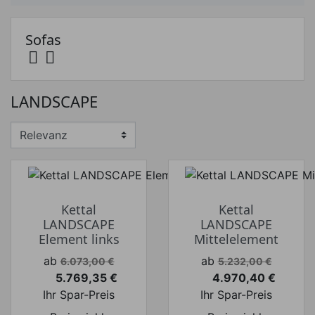
Sofas


Preis
LANDSCAPE
Preis von
Preis bis
€
€
Hersteller
Kettal
Kettal
LANDSCAPE
LANDSCAPE
Element links
Mittelelement
Verkaufspreis
Verkaufspreis
ab
ab
6.073,00 €
5.232,00 €
5.769,35 €
4.970,40 €
Preis
Preis
Ihr Spar-Preis
Ihr Spar-Preis