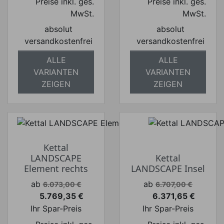
Preise inkl. ges.
Preise inkl. ges.
MwSt.
MwSt.
absolut
absolut
versandkostenfrei
versandkostenfrei
ALLE
ALLE
VARIANTEN
VARIANTEN
ZEIGEN
ZEIGEN
Kettal
LANDSCAPE
Kettal
Element rechts
LANDSCAPE Insel
Verkaufspreis
Verkaufspreis
ab
ab
6.073,00 €
6.707,00 €
5.769,35 €
6.371,65 €
Preis
Preis
Ihr Spar-Preis
Ihr Spar-Preis