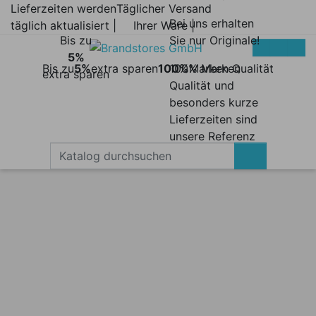
Lieferzeiten werden
Täglicher Versand
Bei uns erhalten
täglich aktualisiert |
Ihrer Ware |
Bis zu
Sie nur Originale!
5%
Bis zu
5%
extra sparen
100%
100% Marken
Marken Qualität
extra sparen
Qualität und
besonders kurze
Lieferzeiten sind
unsere Referenz