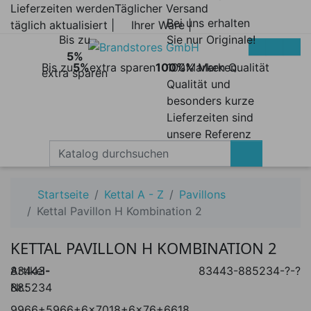
Lieferzeiten werden
Täglicher Versand
Bei uns erhalten
täglich aktualisiert |
Ihrer Ware |
Bis zu
Sie nur Originale!
5%
Bis zu
5%
extra sparen
100%
100% Marken
Marken Qualität
extra sparen
Qualität und
besonders kurze
Lieferzeiten sind
unsere Referenz
Startseite
Kettal A - Z
Pavillons
Kettal Pavillon H Kombination 2
KETTAL PAVILLON H KOMBINATION 2
Artikel-
83443-
83443-885234-?-?
Nr.:
885234
9966+5966+6x7018+6x76+6618