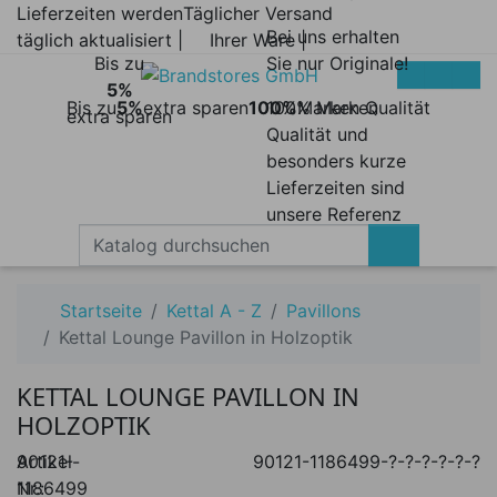
Lieferzeiten werden
Täglicher Versand
Bei uns erhalten
täglich aktualisiert |
Ihrer Ware |
Bis zu
Sie nur Originale!
5%
Bis zu
5%
extra sparen
100%
100% Marken
Marken Qualität
extra sparen
Qualität und
besonders kurze
Lieferzeiten sind
unsere Referenz
Startseite
Kettal A - Z
Pavillons
Kettal Lounge Pavillon in Holzoptik
KETTAL LOUNGE PAVILLON IN
HOLZOPTIK
Artikel-
90121-
90121-1186499-?-?-?-?-?-?
Nr.:
1186499