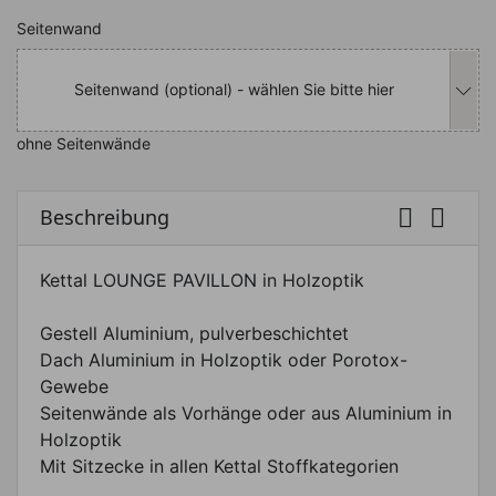
Nachfolgend können Sie das Produkt i
Seitenwand
Seitenwand (optional) - wählen Sie bitte hier
ohne Seitenwände


Beschreibung
Kettal LOUNGE PAVILLON in Holzoptik
Gestell Aluminium, pulverbeschichtet
Dach Aluminium in Holzoptik oder Porotox-
Gewebe
Seitenwände als Vorhänge oder aus Aluminium in
Holzoptik
Mit Sitzecke in allen Kettal Stoffkategorien