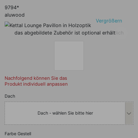
9794*
aluwood
Vergrößern
das abgebildete Zubehör ist optional erhältlich
Nachfolgend können Sie das
Produkt individuell anpassen
Nachfolgend können Sie das Produkt i
Dach
Dach - wählen Sie bitte hier
Nachfolgend können Sie das Produkt i
Farbe Gestell