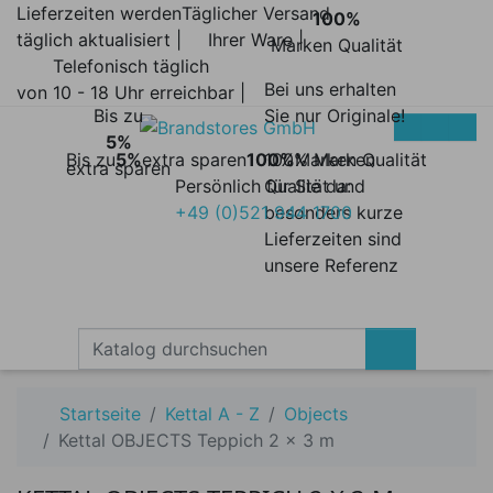
Lieferzeiten werden
Täglicher Versand
100%
täglich aktualisiert |
Ihrer Ware |
Marken Qualität
Telefonisch täglich
Bei uns erhalten
von 10 - 18 Uhr erreichbar |
Bis zu
Sie nur Originale!
5%
Bis zu
5%
extra sparen
100%
100% Marken
Marken Qualität
extra sparen
Persönlich für Sie da:
Qualität und
+49 (0)521 944 1700
besonders kurze
Lieferzeiten sind
unsere Referenz
Startseite
Kettal A - Z
Objects
Kettal OBJECTS Teppich 2 x 3 m