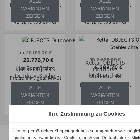
ALLE
ALLE
Preise inkl. ges. MwSt.
Preise inkl. ges. MwSt.
VARIANTEN
VARIANTEN
absolut
absolut
ZEIGEN
ZEIGEN
versandkostenfrei
versandkostenfrei
Verkaufspreis
ab
28.186,00 €
Verkaufspreis
ab
26.776,70 €
2.526,00 €
Kettal OBJECTS
Preis
2.399,70 €
Ihr Spar-Preis
Kettal OBJECTS
Outdoor-
Preis
Ihr Spar-Preis
Outdoor-Küche
Stehleuchte
Preise inkl. ges. MwSt.
Preise inkl. ges. MwSt.
absolut
ALLE
ALLE
absolut
versandkostenfrei
VARIANTEN
VARIANTEN
versandkostenfrei
ZEIGEN
ZEIGEN
Ihre Zustimmung zu Cookies
Unsere Marken
Um Ihr persönliches Shoppingerlebnis so angenehm wie möglic
gestalten, verwenden wir Cookies, auch von Drittanbietern. Klic