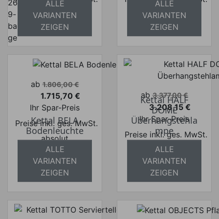
ALLE
ALLE
absolut
absolut
VARIANTEN
VARIANTEN
versandkostenfrei
versandkostenfrei
ZEIGEN
ZEIGEN
Verkaufspreis
ab
1.806,00 €
Verkaufspreis
ab
1.715,70 €
3.377,00 €
Kettal HALF
Preis
3.208,15 €
Ihr Spar-Preis
DOME
Preis
Ihr Spar-Preis
Kettal BELA
Überhangstehla
Preise inkl. ges. MwSt.
Bodenleuchte
mpe
Preise inkl. ges. MwSt.
absolut
ALLE
ALLE
absolut
versandkostenfrei
VARIANTEN
VARIANTEN
versandkostenfrei
ZEIGEN
ZEIGEN