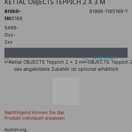
KETTAL OBJECTS TEPPICH 2 X 3 M
Artikel-
81966-
81966-1185169-?
Nr.:
1185169
5499-
Oxx-
2xx
Vergrößern
das abgebildete Zubehör ist optional erhältlich
Nachfolgend können Sie das
Produkt individuell anpassen
Nachfolgend können Sie das Produkt i
Ausführung