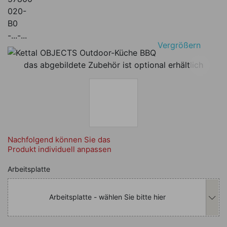
020-
B0
-...-...
Vergrößern
das abgebildete Zubehör ist optional erhältlich
Nachfolgend können Sie das
Produkt individuell anpassen
Nachfolgend können Sie das Produkt i
Arbeitsplatte
Arbeitsplatte - wählen Sie bitte hier