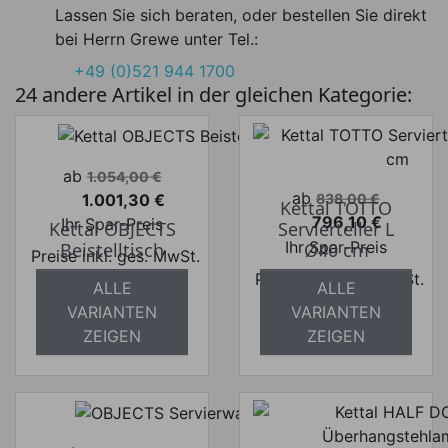
Lassen Sie sich beraten, oder bestellen Sie direkt
bei Herrn Grewe unter Tel.:
+49 (0)521 944 1700
24 andere Artikel in der gleichen Kategorie:
Verkaufspreis
ab
1.054,00 €
Verkaufspreis
ab
1.001,30 €
838,00 €
Kettal TOTTO
Preis
796,10 €
Ihr Spar-Preis
Kettal OBJECTS
Servierteller L
Preis
Ihr Spar-Preis
Beistelltisch
Ø40 cm
Preise inkl. ges. MwSt.
Preise inkl. ges. MwSt.
absolut
ALLE
ALLE
absolut
versandkostenfrei
VARIANTEN
VARIANTEN
versandkostenfrei
ZEIGEN
ZEIGEN