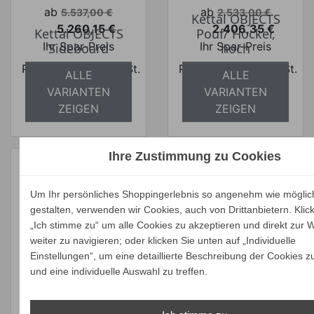
Verkaufspreis
Verkaufspreis
ab
ab
5.537,00 €
2.533,00 €
Kettal OBJECTS
5.260,15 €
2.406,35 €
Kettal OBJECTS
Pouf/ Hocker,
Preis
Preis
Ihr Spar-Preis
Ihr Spar-Preis
Sideboard
hoch
Preise inkl. ges. MwSt.
Preise inkl. ges. MwSt.
ALLE
ALLE
absolut
absolut
VARIANTEN
VARIANTEN
versandkostenfrei
versandkostenfrei
ZEIGEN
ZEIGEN
Ihre Zustimmung zu Cookies
Verkaufspreis
ab
3.464,00 €
Um Ihr persönliches Shoppingerlebnis so angenehm wie möglic
Verkaufspreis
ab
3.290,80 €
760,00 €
gestalten, verwenden wir Cookies, auch von Drittanbietern. Klic
Kettal TOTTO
Preis
722,00 €
Ihr Spar-Preis
Servierteller M
Kettal OBJECTS
„Ich stimme zu“ um alle Cookies zu akzeptieren und direkt zur 
Preis
Ihr Spar-Preis
Ø30 cm
Teppich 2 x 3 m
weiter zu navigieren; oder klicken Sie unten auf „Individuelle
Preise inkl. ges. MwSt.
Einstellungen“, um eine detaillierte Beschreibung der Cookies z
Preise inkl. ges. MwSt.
absolut
ALLE
ALLE
und eine individuelle Auswahl zu treffen.
absolut
versandkostenfrei
VARIANTEN
VARIANTEN
versandkostenfrei
ZEIGEN
ZEIGEN