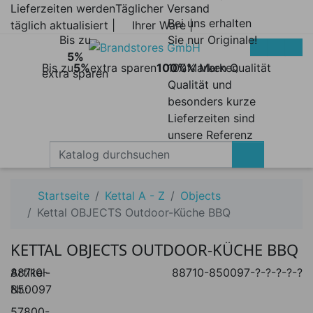
Lieferzeiten werden
Täglicher Versand
Bei uns erhalten
täglich aktualisiert |
Ihrer Ware |
Bis zu
Sie nur Originale!
5%
Bis zu
5%
extra sparen
100%
100% Marken
Marken Qualität
extra sparen
Qualität und
besonders kurze
Lieferzeiten sind
unsere Referenz
Startseite
Kettal A - Z
Objects
Kettal OBJECTS Outdoor-Küche BBQ
KETTAL OBJECTS OUTDOOR-KÜCHE BBQ
Artikel-
88710-
88710-850097-?-?-?-?-?
Nr.:
850097
57800-