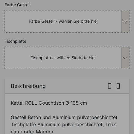
Nachfolgend können Sie das Produkt i
Farbe Gestell
Farbe Gestell - wählen Sie bitte hier
Nachfolgend können Sie das Produkt i
Tischplatte
Tischplatte - wählen Sie bitte hier


Beschreibung
Kettal ROLL Couchtisch Ø 135 cm
Gestell Beton und Aluminium pulverbeschichtet
Tischplatte Aluminium pulverbeschichtet, Teak
natur oder Marmor