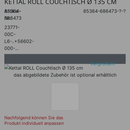
KETTAL ROLL COUCHTISCH Ø 135 CM
Artikel-
85364-
85364-686473-?-?
Nr.:
686473
23771-
00C-
L6-..+56602-
000-...
Vergrößern
das abgebildete Zubehör ist optional erhältlich
Nachfolgend können Sie das
Produkt individuell anpassen