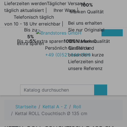
Lieferzeiten werden
Täglicher Versand
100%
täglich aktualisiert |
Ihrer Ware |
Marken Qualität
Telefonisch täglich
Bei uns erhalten
von 10 - 18 Uhr erreichbar |
Bis zu
Sie nur Originale!
5%
Bis zu
5%
extra sparen
100%
100% Marken
Marken Qualität
extra sparen
Persönlich für Sie da:
Qualität und
+49 (0)521 944 1700
besonders kurze
Lieferzeiten sind
unsere Referenz
Startseite
Kettal A - Z
Roll
Kettal ROLL Couchtisch Ø 135 cm