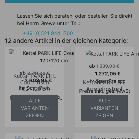
Lassen Sie sich beraten, oder bestellen Sie direkt
bei Herrn Grewe unter Tel.:
+49 (0)521 944 1700
12 andere Artikel in der gleichen Kategorie:
Verkaufspreis
ab
1.339,00 €
Verkaufspreis
ab
1.272,05 €
2.741,00 €
Kettal PARK LIFE
Preis
2.603,95 €
Ihr Spar-Preis
Couchtisch
Kettal PARK LIFE
Preis
Ihr Spar-Preis
120*120 cm
Armlehnstuhl
Preise inkl. ges. MwSt.
Preise inkl. ges. MwSt.
absolut
ALLE
ALLE
absolut
versandkostenfrei
VARIANTEN
VARIANTEN
versandkostenfrei
ZEIGEN
ZEIGEN