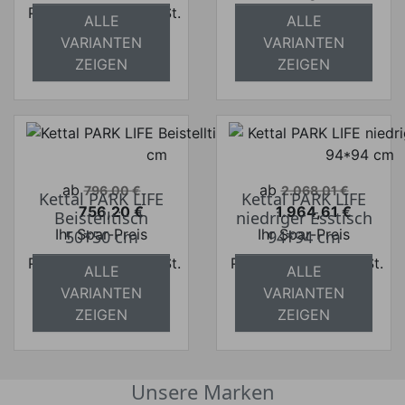
Preise inkl. ges. MwSt.
absolut
ALLE
ALLE
absolut
versandkostenfrei
VARIANTEN
VARIANTEN
versandkostenfrei
ZEIGEN
ZEIGEN
Verkaufspreis
Verkaufspreis
ab
ab
796,00 €
2.068,01 €
Kettal PARK LIFE
Kettal PARK LIFE
756,20 €
1.964,61 €
Beistelltisch
niedriger Esstisch
Preis
Preis
Ihr Spar-Preis
Ihr Spar-Preis
50*50 cm
94*94 cm
Preise inkl. ges. MwSt.
Preise inkl. ges. MwSt.
ALLE
ALLE
absolut
absolut
VARIANTEN
VARIANTEN
versandkostenfrei
versandkostenfrei
ZEIGEN
ZEIGEN
Unsere Marken