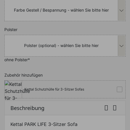
Farbe Gestell / Bespannung - wählen Sie bitte hier
Nachfolgend können Sie das Produkt i
Polster
Polster (optional) - wählen Sie bitte hier
ohne Polster*
Zubehör hinzufügen
Kettal Schutzhülle für 3-Sitzer Sofas


Beschreibung
Kettal PARK LIFE 3-Sitzer Sofa