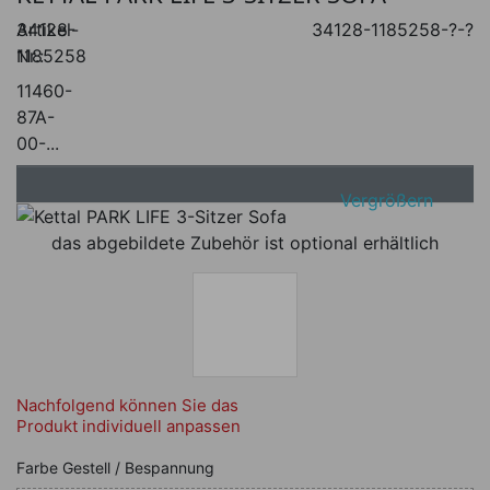
Artikel-
34128-
34128-1185258-?-?
Nr.:
1185258
11460-
87A-
00-...
Vergrößern
das abgebildete Zubehör ist optional erhältlich
Nachfolgend können Sie das
Produkt individuell anpassen
Nachfolgend können Sie das Produkt i
Farbe Gestell / Bespannung