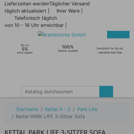
Lieferzeiten werden
Täglicher Versand
täglich aktualisiert |
Ihrer Ware |
Telefonisch täglich
von 10 - 18 Uhr erreichbar |
Bis zu
100%
5%
Persönlich für Sie da:
Marken Qualität
extra sparen
+49 (0)521 944 1700
Startseite
Kettal A - Z
Park Life
Kettal PARK LIFE 3-Sitzer Sofa
KETTAL PARK LIFE 3-SITZER SOFA